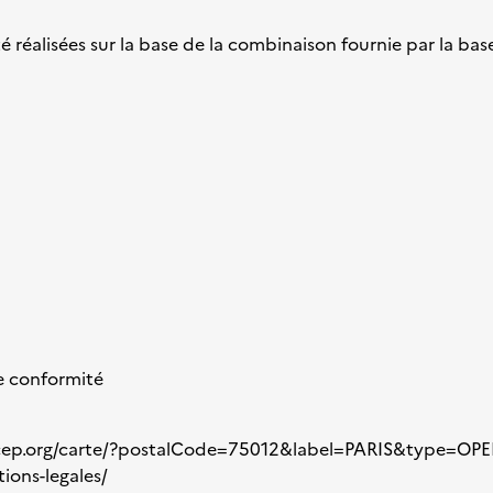
té réalisées sur la base de la combinaison fournie par la ba
de conformité
-cep.org/carte/?postalCode=75012&label=PARIS&type=O
ions-legales/