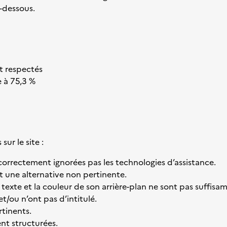
-dessous.
t respectés
e à 75,3 %
ur le site :
correctement ignorées pas les technologies d’assistance.
t une alternative non pertinente.
u texte et la couleur de son arrière-plan ne sont pas suffis
 et/ou n’ont pas d’intitulé.
rtinents.
ent structurées.